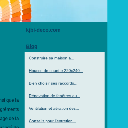
kjbi-deco.com
Blog
Construire sa maison a...
Housse de couette 220x240...
Bien choisir ses raccords...
Rénovation de fenêtres au...
nsi que la
Ventilation et aération des...
agréments
yage de la
Conseils pour l’entretien...
ommandé de