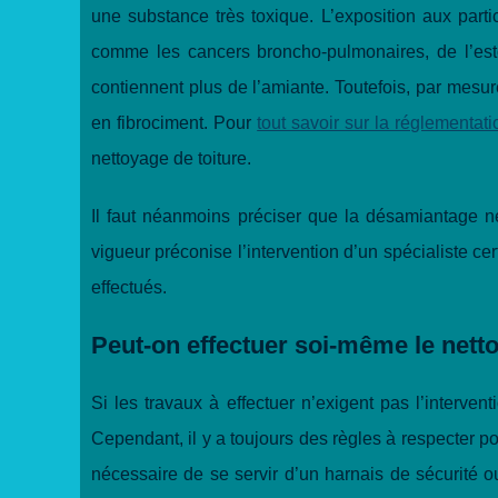
une substance très toxique. L’exposition aux par
comme les cancers broncho-pulmonaires, de l’es
contiennent plus de l’amiante. Toutefois, par mesur
en fibrociment. Pour
tout savoir sur la réglementat
nettoyage de toiture.
Il faut néanmoins préciser que la désamiantage ne
vigueur préconise l’intervention d’un spécialiste ce
effectués.
Peut-on effectuer soi-même le netto
Si les travaux à effectuer n’exigent pas l’interve
Cependant, il y a toujours des règles à respecter po
nécessaire de se servir d’un harnais de sécurité o