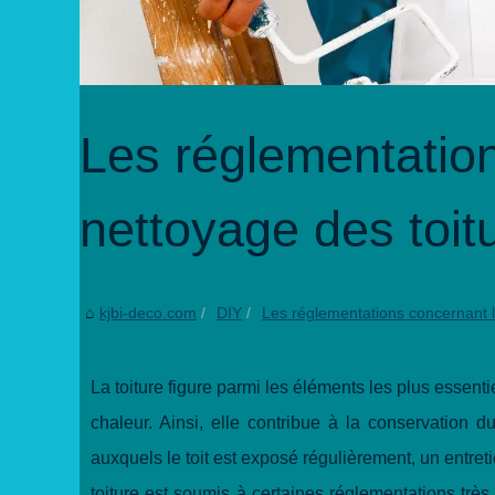
Les réglementatio
nettoyage des toit
kjbi-deco.com
DIY
Les réglementations concernant l
La toiture figure parmi les éléments les plus essenti
chaleur. Ainsi, elle contribue à la conservation 
auxquels le toit est exposé régulièrement, un entret
toiture est soumis à certaines réglementations trè