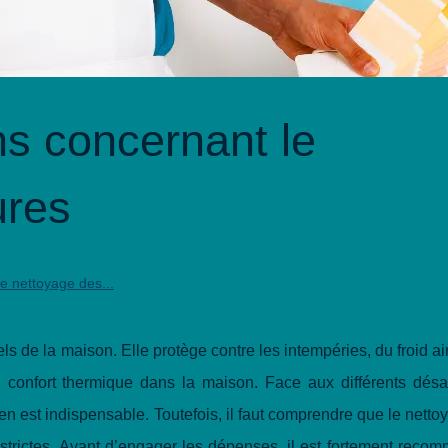
ns concernant le
ures
e nettoyage des...
els de la maison. Elle protège contre les intempéries, du froid ai
du confort thermique dans la maison. Face aux différents dés
ien est indispensable. Toutefois, il faut comprendre que le netto
s strictes. Avant d’engager les dépenses, il est fortement rec