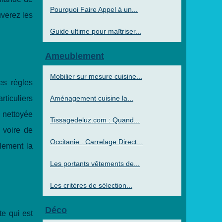
Pourquoi Faire Appel à un...
uverez les
Guide ultime pour maîtriser...
Ameublement
Mobilier sur mesure cuisine...
es règles
rticuliers
Aménagement cuisine la...
 nettoyée
Tissagedeluz.com : Quand...
 voire de
Occitanie : Carrelage Direct...
lement la
Les portants vêtements de...
Les critères de sélection...
Déco
te qui est