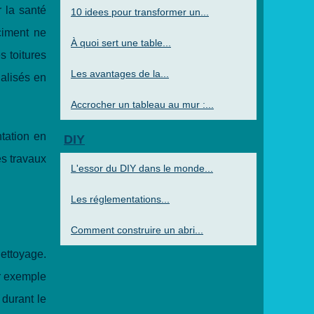
 la santé
10 idees pour transformer un...
ciment ne
À quoi sert une table...
s toitures
Les avantages de la...
ialisés en
Accrocher un tableau au mur :...
tation en
DIY
es travaux
L'essor du DIY dans le monde...
Les réglementations...
Comment construire un abri...
nettoyage.
ar exemple
 durant le