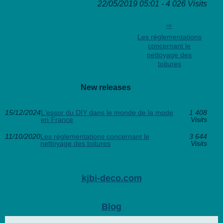
22/05/2019 05:01 - 4 026 Visits
Les réglementations
concernant le
nettoyage des
toitures
New releases
15/12/2024
L'essor du DIY dans le monde de la mode
1 408
en France
Visits
11/10/2020
Les réglementations concernant le
3 644
nettoyage des toitures
Visits
kjbi-deco.com
Blog