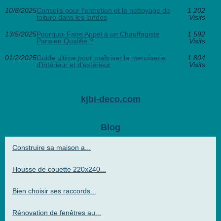
10/8/2025
Conseils pour l’entretien et le nettoyage de
1 202
toiture dans les landes
Visits
13/5/2025
Pourquoi Faire Appel à un Chauffagiste
1 592
Parisien Qualifié ?
Visits
01/2/2025
Guide ultime pour maîtriser la menuiserie
1 804
d'intérieur et d'extérieur
Visits
kjbi-deco.com
Blog
Construire sa maison a...
Housse de couette 220x240...
Bien choisir ses raccords...
Rénovation de fenêtres au...