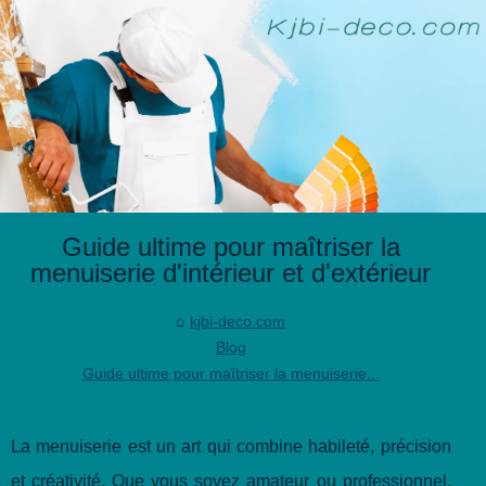
Guide ultime pour maîtriser la
menuiserie d'intérieur et d'extérieur
kjbi-deco.com
Blog
Guide ultime pour maîtriser la menuiserie...
La menuiserie est un art qui combine habileté, précision
et créativité. Que vous soyez amateur ou professionnel,