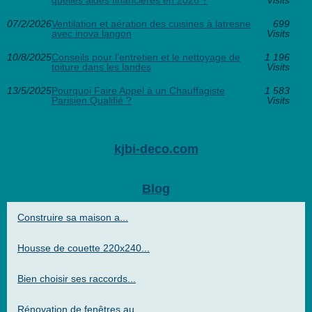
quelles aides financières en 2026 ?
Visits
07/2/2026
Ventilation et aération des cuisines à latresne
699
avec inova langon
Visits
10/8/2025
Conseils pour l’entretien et le nettoyage de
1 196
toiture dans les landes
Visits
13/5/2025
Pourquoi Faire Appel à un Chauffagiste
1 583
Parisien Qualifié ?
Visits
kjbi-deco.com
Blog
Construire sa maison a...
Housse de couette 220x240...
Bien choisir ses raccords...
Rénovation de fenêtres au...