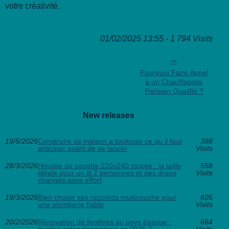
votre créativité.
01/02/2025 13:55 - 1 794 Visits
Pourquoi Faire Appel
à un Chauffagiste
Parisien Qualifié ?
New releases
19/5/2026
Construire sa maison a toulouse ce qu il faut
398
anticiper avant de se lancer
Visits
28/3/2026
Housse de couette 220x240 zippée : la taille
558
idéale pour un lit 2 personnes et des draps
Visits
changés sans effort
19/3/2026
Bien choisir ses raccords multicouche pour
605
une plomberie fiable
Visits
20/2/2026
Rénovation de fenêtres au pays basque :
664