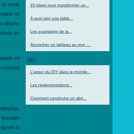
 la santé
10 idees pour transformer un...
ciment ne
À quoi sert une table...
s toitures
Les avantages de la...
ialisés en
Accrocher un tableau au mur :...
tation en
DIY
es travaux
L'essor du DIY dans le monde...
Les réglementations...
Comment construire un abri...
nettoyage.
ar exemple
 durant le