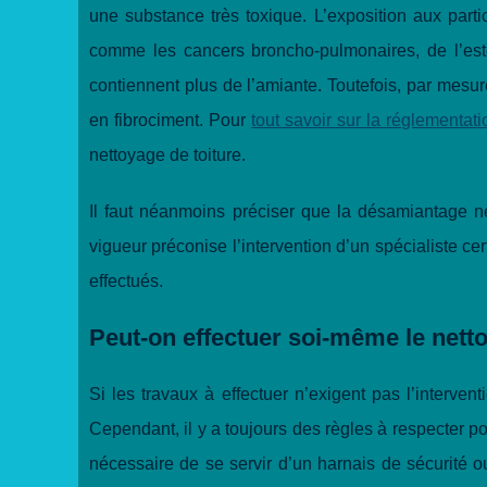
une substance très toxique. L’exposition aux par
comme les cancers broncho-pulmonaires, de l’es
contiennent plus de l’amiante. Toutefois, par mesur
en fibrociment. Pour
tout savoir sur la réglementat
nettoyage de toiture.
Il faut néanmoins préciser que la désamiantage ne
vigueur préconise l’intervention d’un spécialiste ce
effectués.
Peut-on effectuer soi-même le netto
Si les travaux à effectuer n’exigent pas l’interve
Cependant, il y a toujours des règles à respecter po
nécessaire de se servir d’un harnais de sécurité o