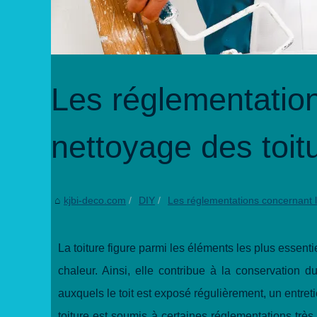
Les réglementatio
nettoyage des toit
kjbi-deco.com
DIY
Les réglementations concernant l
La toiture figure parmi les éléments les plus essenti
chaleur. Ainsi, elle contribue à la conservation 
auxquels le toit est exposé régulièrement, un entret
toiture est soumis à certaines réglementations trè