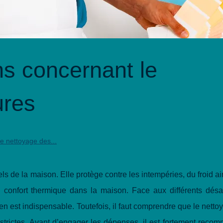
ns concernant le
ures
e nettoyage des...
els de la maison. Elle protège contre les intempéries, du froid ai
du confort thermique dans la maison. Face aux différents dés
ien est indispensable. Toutefois, il faut comprendre que le netto
s strictes. Avant d’engager les dépenses, il est fortement rec