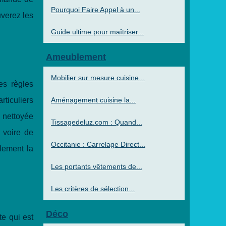
Pourquoi Faire Appel à un...
uverez les
Guide ultime pour maîtriser...
Ameublement
Mobilier sur mesure cuisine...
es règles
rticuliers
Aménagement cuisine la...
 nettoyée
Tissagedeluz.com : Quand...
 voire de
Occitanie : Carrelage Direct...
lement la
Les portants vêtements de...
Les critères de sélection...
Déco
te qui est