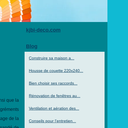
kjbi-deco.com
Blog
Construire sa maison a...
Housse de couette 220x240...
Bien choisir ses raccords...
Rénovation de fenêtres au...
nsi que la
Ventilation et aération des...
agréments
yage de la
Conseils pour l’entretien...
ommandé de